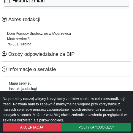
Historia zmian
Adres redakcji
Dom Pomocy Społecznej w Modrzewcu
Modrzewiec 8
78-331 Rąbino
Osoby odpowiedzialne za BIP
Informacje o serwisie
Mapa serwisu
Instrukcja obsługi
Na potrzeby naszej witryny korzystamy z plików cookie w celu personalizacji
treści. Pozwala nam to zapewnić maksymalną wygodę przy korzystaniu z
naszych serwisów poprzez zapamiętanie Twoich preferencji i ustawień na
naszych stronach. Możesz w każdej chwili zmienić ustawienia przeglądarki w
zakresie korzystania z plików cookies.
AKCEPTACJA
POLTYKA "COOKIES"