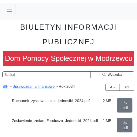
BIULETYN INFORMACJI
PUBLICZNEJ
Dom Pomocy Społecznej w Modrzewcu
Szukaj
Wyszukaj
BIP
>
Sprawozdania finansowe
>
Rok 2024
A
A
Rachunek_zyskow_i_strat_jednostki_2024.pdf
2 MB
pdf
Zestawienie_zmian_Funduszu_Jednostki_2024.pdf
1 MB
pdf