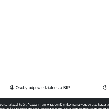
Osoby odpowiedzialne za BIP
u personalizacji treści. Pozwala nam to zapewnić maksymalną wygodę przy korzysta