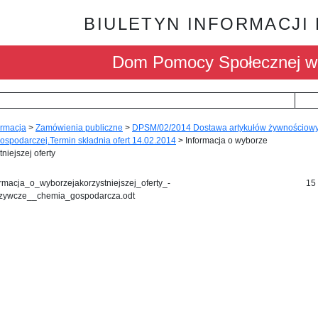
BIULETYN INFORMACJI
Dom Pomocy Społecznej 
ormacja
>
Zamówienia publiczne
>
DPSM/02/2014 Dostawa artykułów żywnościow
gospodarczej.Termin składnia ofert 14.02.2014
>
Informacja o wyborze
niejszej oferty
ormacja_o_wyborzejakorzystniejszej_oferty_-
15
zywcze__chemia_gospodarcza.odt