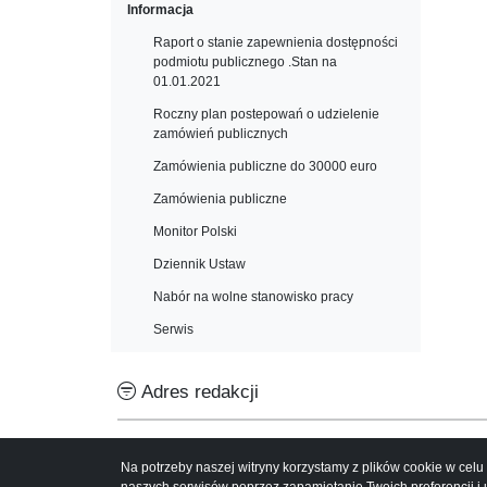
Informacja
Raport o stanie zapewnienia dostępności
podmiotu publicznego .Stan na
01.01.2021
Roczny plan postepowań o udzielenie
zamówień publicznych
Zamówienia publiczne do 30000 euro
Zamówienia publiczne
Monitor Polski
Dziennik Ustaw
Nabór na wolne stanowisko pracy
Serwis
Adres redakcji
Dom Pomocy Społecznej w Modrzewcu
Modrzewiec 8
Na potrzeby naszej witryny korzystamy z plików cookie w cel
78-331 Rąbino