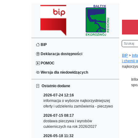
Szukaj
BIP
Deklaracja dostępności
BIP
>
Inf
i chemii 
POMOC
najkorzyst
Wersja dla niedowidzących
Inf
spo
Ostatnio dodane
2026-07-24 12:16
informacja o wyborze najkorzystniejszej
oferty i udzieleniu zamówienia - pieczywo
2026-07-15 08:17
dostawa pieczywa i wyrobów
cukierniczych na rok 2026/2027
2026-05-18 11:32