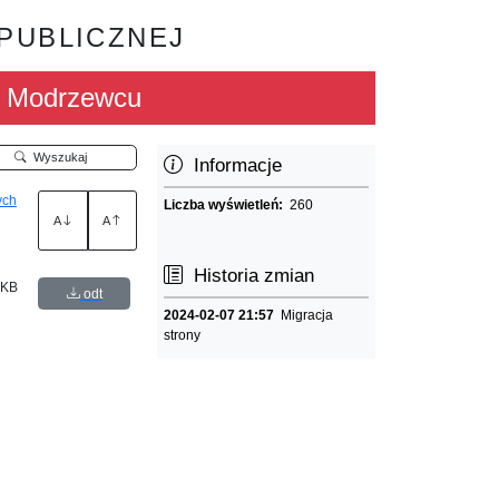
 PUBLICZNEJ
w Modrzewcu
Wyszukaj
Informacje
ych
Liczba wyświetleń:
260
A
A
Historia zmian
 KB
odt
2024-02-07 21:57
Migracja
strony