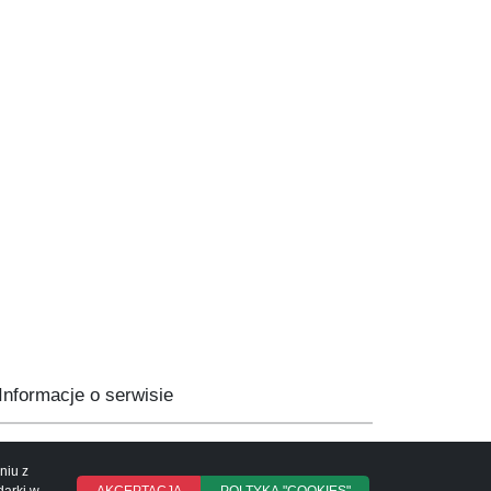
Informacje o serwisie
Mapa serwisu
Instrukcja obsługi
niu z