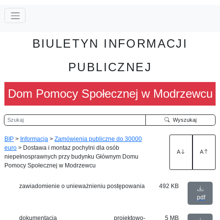
BIULETYN INFORMACJI
PUBLICZNEJ
Dom Pomocy Społecznej w Modrzewcu
Szukaj
Wyszukaj
BIP
>
Informacja
>
Zamówienia publiczne do 30000
euro
>
Dostawa i montaz pochylni dla osób
A
A
niepełnosprawnych przy budynku Głównym Domu
Pomocy Społecznej w Modrzewcu
zawiadomienie o unieważnieniu postępowania
492 KB
pdf
dokumentacja projektowo-
5 MB